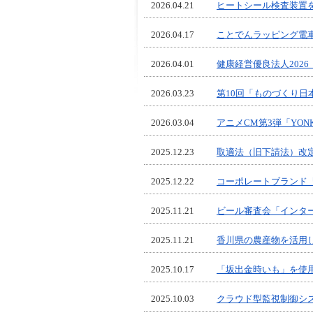
2026.04.21
ヒートシール検査装置を F
2026.04.17
ことでんラッピング電
2026.04.01
健康経営優良法人202
2026.03.23
第10回「ものづくり
2026.03.04
アニメCM第3弾「YO
2025.12.23
取適法（旧下請法）改定
2025.12.22
コーポレートブランド『
2025.11.21
ビール審査会「インター
2025.11.21
香川県の農産物を活用
2025.10.17
「坂出金時いも」を使
2025.10.03
クラウド型監視制御シス