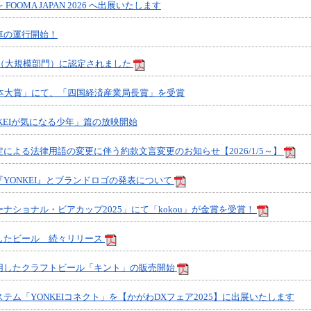
OOMA JAPAN 2026 へ出展いたします
車の運行開始！
6（大規模部門）に認定されました
日本大賞」にて、「四国経済産業局長賞」を受賞
NKEIが気になる少年」篇の放映開始
による法律用語の変更に伴う約款文言変更のお知らせ【2026/1/5～】
YONKEI』とブランドロゴの発表について
ナショナル・ビアカップ2025」にて「kokou」が金賞を受賞！
したビール 続々リリース
用したクラフトビール「キント」の販売開始
テム「YONKEIコネクト」を【かがわDXフェア2025】に出展いたします