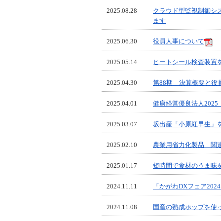
2025.08.28
クラウド型監視制御システム
ます
2025.06.30
役員人事について
2025.05.14
ヒートシール検査装置を F
2025.04.30
第88期 決算概要と役
2025.04.01
健康経営優良法人202
2025.03.07
坂出産「小原紅早生」を
2025.02.10
農業用省力化製品 関
2025.01.17
短時間で食材のうま味を
2024.11.11
「かがわDXフェア202
2024.11.08
国産の熟成ホップを使