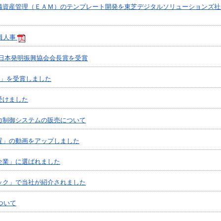
備資産管理（ＥＡＭ）のテンプレート開発を東芝デジタルソリューションズ社
員人事
、日本発明振興協会会長賞を受賞
LIST」を受賞しました
受けました
力制御システムの販売について
置」の動画をアップしました
企業」に選ばれました
ック」で当社が紹介されました
ついて