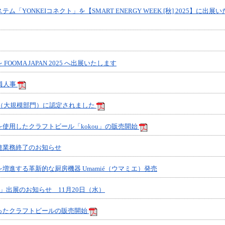
「YONKEIコネクト」を【SMART ENERGY WEEK [秋] 2025】に出展い
OOMA JAPAN 2025 へ出展いたします
員人事
5（大規模部門）に認定されました
使用したクラフトビール「kokou」の販売開始
連業務終了のお知らせ
増進する革新的な厨房機器 Umamié（ウマミエ）発売
4」出展のお知らせ 11月20日（水）
ったクラフトビールの販売開始