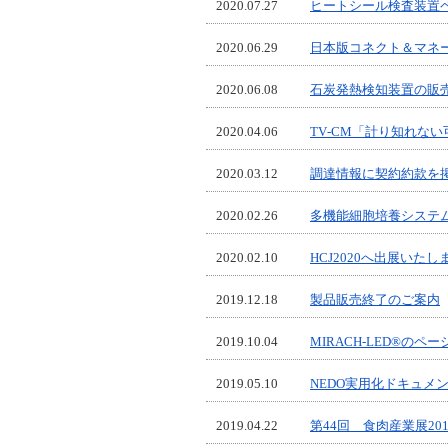
2020.07.27
ヒートシール検査装置
2020.06.29
日本版コネクト＆マネ
2020.06.08
石炭発熱検知装置の販
2020.04.06
TV‐CM「計り知れな
2020.03.12
調達情報に契約約款を
2020.02.26
多機能細胞培養システ
2020.02.10
HCJ2020へ出展いたし
2019.12.18
製品販売終了のご案内
2019.10.04
MIRACH-LED®の
2019.05.10
NEDO実用化ドキュメ
2019.04.22
第44回 食肉産業展20