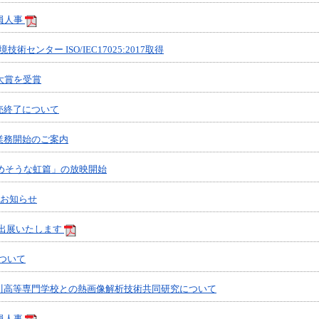
員人事
術センター ISO/IEC17025:2017取得
大賞を受賞
売終了について
業務開始のご案内
めそうな虹篇」の放映開始
のお知らせ
2へ出展いたします
について
川高等専門学校との熱画像解析技術共同研究について
員人事