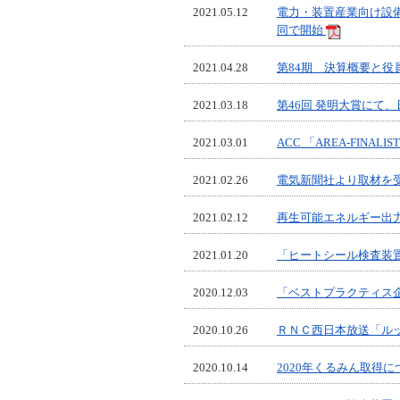
2021.05.12
電力・装置産業向け設
同で開始
2021.04.28
第84期 決算概要と役
2021.03.18
第46回 発明大賞にて
2021.03.01
ACC 「AREA-FINA
2021.02.26
電気新聞社より取材を
2021.02.12
再生可能エネルギー出
2021.01.20
「ヒートシール検査装
2020.12.03
「ベストプラクティス
2020.10.26
ＲＮＣ西日本放送「ル
2020.10.14
2020年くるみん取得に