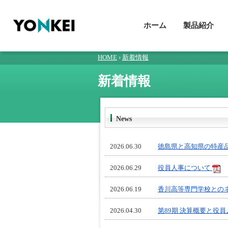
ホーム
製品紹介
HOME
›
新着情報
新着情報
News
2026.06.30
徳島県と高知県の特産
2026.06.29
役員人事について
2026.06.19
香川高等専門学校との
2026.04.30
第89期 決算概要と役