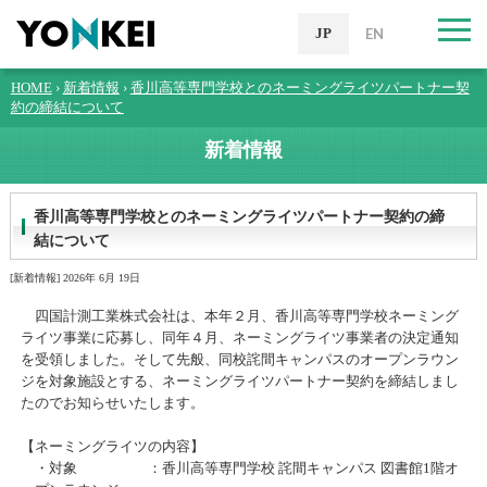
JP
EN
HOME
›
新着情報
›
香川高等専門学校とのネーミングライツパートナー契
約の締結について
新着情報
香川高等専門学校とのネーミングライツパートナー契約の締
結について
[新着情報] 2026年 6月 19日
四国計測工業株式会社は、本年２月、香川高等専門学校ネーミング
ライツ事業に応募し、同年４月、ネーミングライツ事業者の決定通知
を受領しました。そして先般、同校詫間キャンパスのオープンラウン
ジを対象施設とする、ネーミングライツパートナー契約を締結しまし
たのでお知らせいたします。
【ネーミングライツの内容】
・対象 ：香川高等専門学校 詫間キャンパス 図書館1階オ