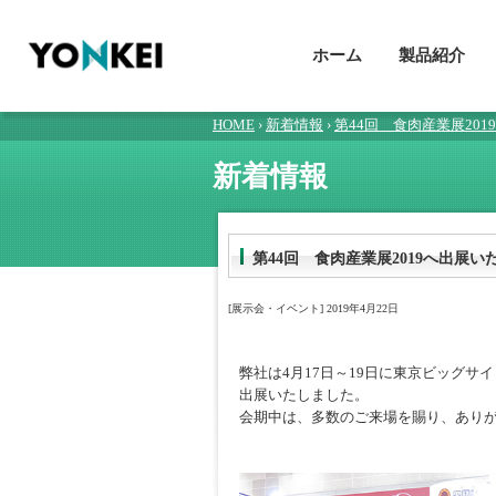
ホーム
製品紹介
HOME
›
新着情報
›
第44回 食肉産業展20
新着情報
第44回 食肉産業展2019へ出展
[展示会・イベント] 2019年4月22日
弊社は4月17日～19日に東京ビッグサイト
出展いたしました。
会期中は、多数のご来場を賜り、あり